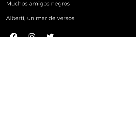
Muchos amigos negros
Alberti, un mar de versos
C/ Ricardo Castro, 2 02001 - Albacete
967 218 231
teatrodemalta@teatrodemalta.com
Copyright © 2023 Teatro de Malta, Todos los derechos
reservados. Desarrollado por Estudioalfa.com