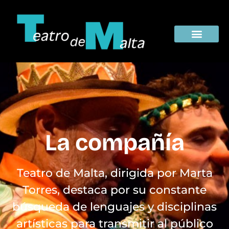
La Compañi
La compañía
Teatro de Malta, dirigida por Marta
Torres, destaca por su constante
búsqueda de lenguajes y disciplinas
artísticas para transmitir al público