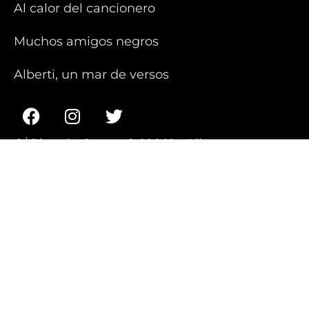
Al calor del cancionero
Muchos amigos negros
Alberti, un mar de versos
C/ Ricardo Castro, 2 02001 - Albacete
967 218 231
teatrodemalta@teatrodemalta.com